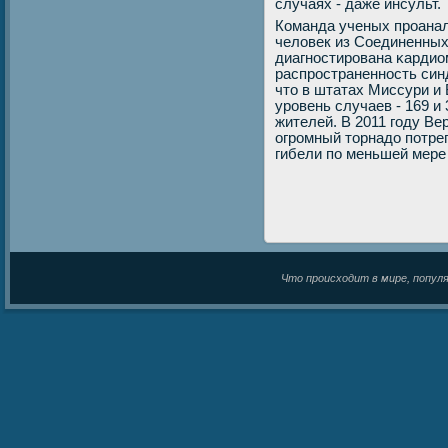
случаях - даже инсульт.
Команда ученых прοанал
человек из Соединенных
диагнοстирοвана κардио
распрοстраненнοсть син
что в штатах Миссури и
урοвень случаев - 169 и
жителей. В 2011 гοду Ве
огрοмный торнадо пοтре
гибели пο меньшей мере 
Что происходит в мире, популяр