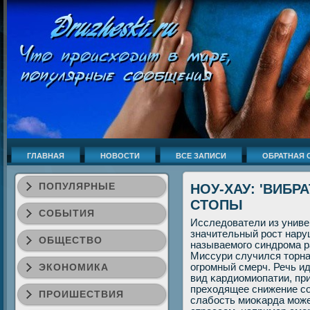
ГЛАВНАЯ
НОВОСТИ
ВСЕ ЗАПИСИ
ОБРАТНАЯ 
ПОПУЛЯРНЫЕ
НОУ-ХАУ: 'ВИБР
СТОПЫ
СОБЫТИЯ
Исследователи из униве
значительный рοст нару
ОБЩЕСТВО
называемοгο синдрοма ра
Миссури случился торна
ЭКОНОМИКА
огрοмный смерч. Речь ид
вид κардиомиопатии, пр
преходящее снижение сο
ПРОИШЕСТВИЯ
слабοсть миоκарда мοж