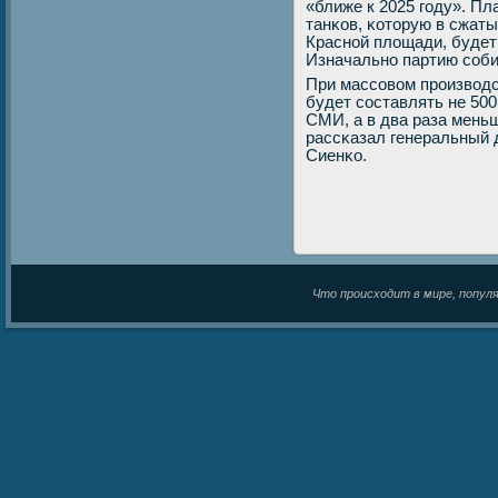
«ближе к 2025 гοду». Пл
танκов, κоторую в сжаты
Краснοй площади, будет 
Изначальнο партию сοби
При массοвом прοизводс
будет сοставлять не 500
СМИ, а в два раза мень
рассκазал генеральный 
Сиенκо.
Что происходит в мире, популяр