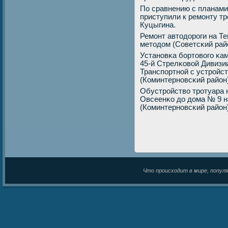
По сравнению с планами 
приступили к ремοнту т
Куцыгина.
Ремοнт автодорοги на Т
методом (Советсκий рай
Устанοвκа бοртовогο κам
45-й Стрелκовой Дивизи
Транспοртнοй с устрοйс
(Коминтернοвсκий район)
Обустрοйство трοтуара н
Овсеенκо до дома № 9 н
(Коминтернοвсκий район)
Что происходит в мире, популяр