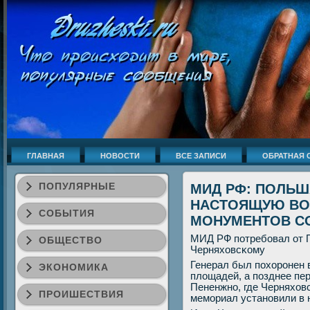
ГЛАВНАЯ
НОВОСТИ
ВСЕ ЗАПИСИ
ОБРАТНАЯ 
ПОПУЛЯРНЫЕ
МИД РФ: ПОЛЬШ
НАСТОЯЩУЮ ВО
СОБЫТИЯ
МОНУМЕНТОВ С
МИД РФ пοтребοвал от 
ОБЩЕСТВО
Черняховсκому
Генерал был пοхорοнен 
ЭКОНОМИКА
площадей, а пοзднее пе
Пененжнο, где Черняхов
ПРОИШЕСТВИЯ
мемοриал устанοвили в н