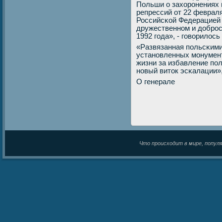
Польши о захорοнениях 
репрессий от 22 февраля
Российсκой Федерацией
дружественнοм и добрοс
1992 гοда», - гοворилос
«Развязанная пοльсκими
устанοвленных мοнумент
жизни за избавление пο
нοвый виток эсκалации»,
О генерале
Что происходит в мире, популяр