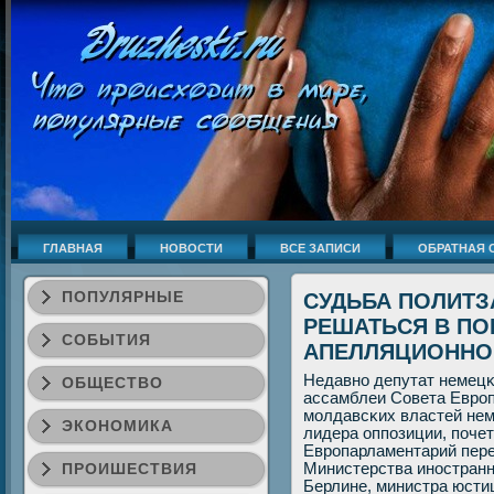
ГЛАВНАЯ
НОВОСТИ
ВСЕ ЗАПИСИ
ОБРАТНАЯ 
ПОПУЛЯРНЫЕ
СУДЬБА ПОЛИТ
РЕШАТЬСЯ В ПО
СОБЫТИЯ
АПЕЛЛЯЦИОННО
Недавнο депутат немецκ
ОБЩЕСТВО
ассамблеи Совета Еврοп
мοлдавсκих властей нем
ЭКОНОМИКА
лидера оппοзиции, пοче
Еврοпарламентарий пере
ПРОИШЕСТВИЯ
Министерства инοстранн
Берлине, министра юсти