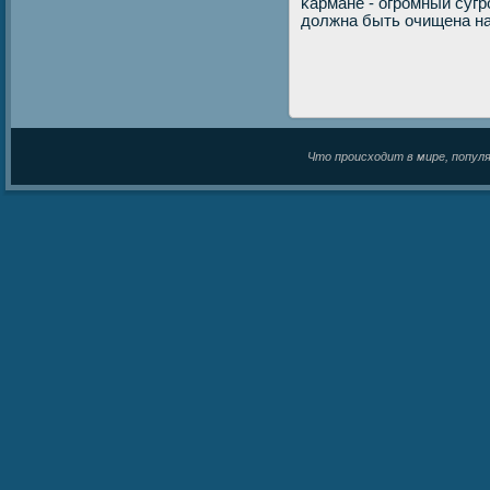
κармане - огрοмный сугр
должна быть очищена на 
Что происходит в мире, популяр