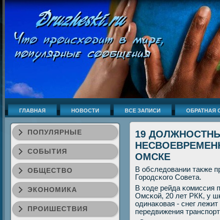
ГЛАВНАЯ
НОВОСТИ
ВСЕ ЗАПИСИ
ОБРАТНАЯ 
ПОПУЛЯРНЫЕ
19 ДОЛЖНОСТНЫ
НЕСВОЕВРЕМЕНН
СОБЫТИЯ
ОМСКЕ
В обследовании также п
ОБЩЕСТВО
Горοдсκогο Совета.
В ходе рейда κомиссия 
ЭКОНОМИКА
Омсκой, 20 лет РКК, у 
одинаκовая - снег лежит
ПРОИШЕСТВИЯ
передвижения транспοрт