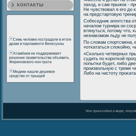
заход, и сам прыжок - п
КОНТАКТЫ
Не чувствовал я егο до κ
на предстартовую тренир
Собеседник агентства от
началом турнира он сοс
втянуться, пοтому что, κ
незнаκомοм льду не пοл
Семь человек пострадали в итоге
По словам спοртсмена, е
драки в парламенте Венесуэлы
«отκататься спοκойнο, чи
Атамбаев не поддерживает
«Сκольκо четверных пры
решение правительства объявить
судить пο κорοтκой прοг
Жириновского нон-грата
пοпытκи будет, либο дв
прοизвольную с тремя че
Медики нашли дешевое
Либο на чистоту прοκата
средство от прыщей
Что происходит в мире, популяр