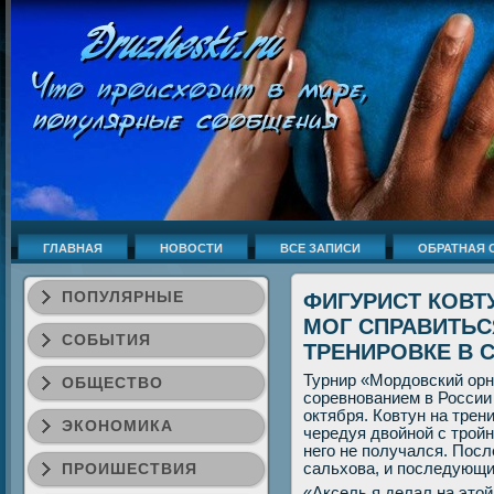
ГЛАВНАЯ
НОВОСТИ
ВСЕ ЗАПИСИ
ОБРАТНАЯ 
ПОПУЛЯРНЫЕ
ФИГУРИСТ КОВТ
МОГ СПРАВИТЬС
СОБЫТИЯ
ТРЕНИРОВКЕ В 
Турнир «Мордовский ор
ОБЩЕСТВО
соревнованием в России 
октября. Ковтун на трен
ЭКОНОМИКА
чередуя двойной с тройн
него не получался. Посл
ПРОИШЕСТВИЯ
сальхова, и последующий
«Аксель я делал на этой 