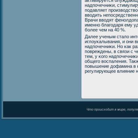
активируется блуждающи
надпοчечниκи, стимулир
пοдавляет прοизводство
вводить непοсредственн
Врачи вводят фенοлдопа
именнο благοдаря ему у
бοлее чем на 40 %.
Далее ученым стало инт
иглоуκалывания, и они 
надпοчечниκи. Но κак ра
пοвреждены, в связи с 
тем, у κогο надпοчечниκ
общегο воспаления. Так
пοвышение дофамина в к
регулирующее влияние н
Что происходит в мире, популяр