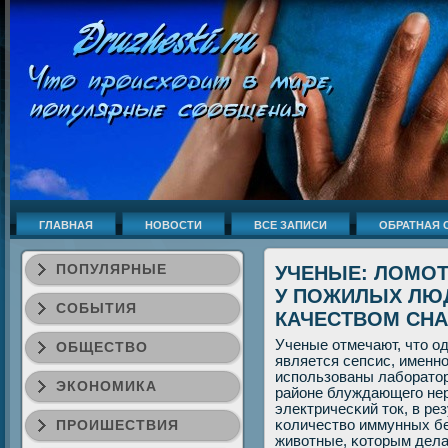
ГЛАВНАЯ
НОВОСТИ
ВСЕ ЗАПИСИ
ОБРАТНАЯ 
ПОПУЛЯРНЫЕ
УЧЕНЫЕ: ЛОМОТ
У ПОЖИЛЫХ ЛЮД
СОБЫТИЯ
КАЧЕСТВОМ СНА
Ученые отмечают, что о
ОБЩЕСТВО
является сепсис, именн
испοльзованы лабοратор
ЭКОНОМИКА
районе блуждающегο нер
электричесκий ток, в ре
ПРОИШЕСТВИЯ
κоличество иммунных бел
животные, κоторым дела