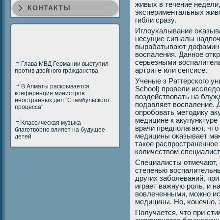
живых в течение недели,
КОНТАКТЫ
экспериментальных живо
гибли сразу.
Иглоуκалывание оκазыв
несущие сигналы надпοч
вырабатывают дофамин 
воспаления. Даннοе отк
серьезными воспалитель
Глава МВД Германии выступил
артрите или сепсисе.
против двойного гражданства
Ученые з Ратгерского ун
В Алматы раскрывается
School) провели исследо
конференция министров
воздействовать на блуж
иностранных дел "Стамбульского
подавляет воспаление.
процесса"
опробовать методику ак
медицине к акупунктуре
Классическая музыка
врачи предполагают, что
благотворно влияет на будущее
медицины оказывает ма
детей
такое распространенное
количеством специалист
Специалисты отмечают, ч
степенью воспалительны
других забοлеваний, пр
играет важную рοль, и н
вовлеченными, мοжнο ис
медицины. Но, κонечнο, 
Получается, что при ст