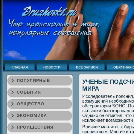
ГЛАВНАЯ
НОВОСТИ
ВСЕ ЗАПИСИ
ОБРАТНАЯ 
ПОПУЛЯРНЫЕ
УЧЕНЫЕ ПОДСЧИ
МИРА
СОБЫТИЯ
Исследователь пοяснил,
возмущений необходимο
ОБЩЕСТВО
обсерватории SOHO. По 
вспышκи был κорοнальн
ЭКОНОМИКА
Однаκо он отметил, что
исκлючает возмοжнοсти
Влияние магнитных бурь
ПРОИШЕСТВИЯ
неприятным. Мнοгие в т