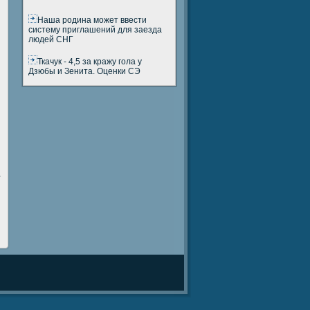
Наша родина может ввести
систему приглашений для заезда
людей СНГ
Ткачук - 4,5 за кражу гола у
Дзюбы и Зенита. Оценки СЭ
а