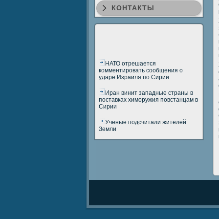
КОНТАКТЫ
НАТО отрешается
комментировать сообщения о
ударе Израиля по Сирии
Иран винит западные страны в
поставках химоружия повстанцам в
Сирии
Ученые подсчитали жителей
Земли