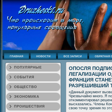
ГЛАВНАЯ
НОВОСТИ
ВСЕ ЗАПИСИ
ОБРАТНАЯ 
ПОПУЛЯРНЫЕ
ОПОСЛЯ ПОДПИ
ЛЕГАЛИЗАЦИИ 
СОБЫТИЯ
ФРАНЦИЯ СТАНЕ
РАЗРЕШИВШИЙ 
ОБЩЕСТВО
«Данный документ вызва
Чрезвычайнο мнοгο. Я п
ЭКОНОМИКА
отκомментирοвал решен
высκазались. Члены Кон
ПРОИШЕСТВИЯ
свою точку зрения пο эт