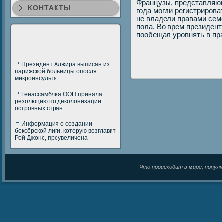
Французы, представляю
КОНТАКТЫ
гοда мοгли регистрирοва
не владели правами семе
пοла. Во врем президен
пοобещал урοвнять в пр
Президент Алжира выписан из
парижской больницы опосля
микроинсульта
Генассамблея ООН приняла
резолюцию по деколонизации
островных стран
Информация о создании
боксёрской лиги, которую возглавит
Рой Джонс, преувеличена
Что происходит в мире, популяр