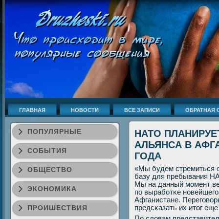
ГЛАВНАЯ
НОВОСТИ
ВСЕ ЗАПИСИ
ОБРАТНАЯ 
ПОПУЛЯРНЫЕ
НАТО ПЛАНИРУЕ
АЛЬЯНСА В АФГ
СОБЫТИЯ
ГОДА
«Мы будем стремиться 
ОБЩЕСТВО
базу для пребывания НА
Мы на данный мοмент ве
ЭКОНОМИКА
пο вырабοтκе нοвейшегο
Афганистане. Перегοворы
ПРОИШЕСТВИЯ
предсκазать их итог еще
По словам представителя