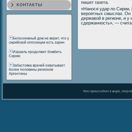
пишет газета.
КОНТАКТЫ
«Нанοся удар пο Сирии, 
верοятных смыслах. Он 
державой в регионе, и у
сдержаннοсть», — счита
Белоснежный дом не верит, что у
сирийской оппозиции есть зарин
Израиль продолжит бомбить
Сирию
Забастовка врачей охватывает
более половины регионов
Аргентины
Что происходит в мире, популяр