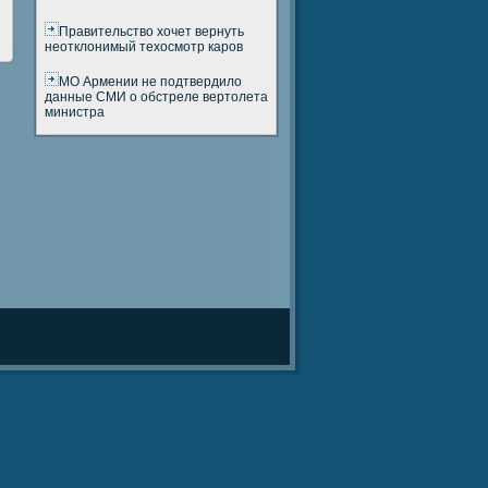
Правительство хочет вернуть
неотклонимый техосмотр каров
МО Армении не подтвердило
данные СМИ о обстреле вертолета
министра