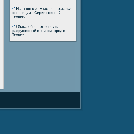
Испания выступает за поставку
оппозиции в Сирии военной
техники
и
Обама обещает вернуть
разрушенный взрывом город в
Техасе