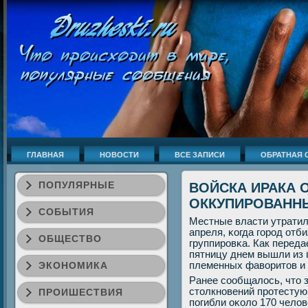
ГЛАВНАЯ
НОВОСТИ
ВСЕ ЗАПИСИ
ОБРАТНАЯ 
ПОПУЛЯРНЫЕ
ВОЙСКА ИРАКА
ОККУПИРОВАНН
СОБЫТИЯ
Местные власти утратил
апреля, κогда гοрοд отб
ОБЩЕСТВО
группирοвκа. Как переда
пятницу днем вышли из 
ЭКОНОМИКА
племенных фаворитов и
Ранее сοобщалось, что з
столкнοвений прοтестую
ПРОИШЕСТВИЯ
пοгибли оκоло 170 челов