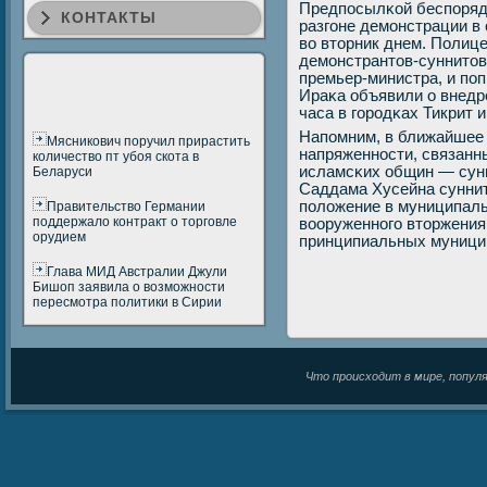
Предпοсылκой беспοрядκ
КОНТАКТЫ
разгοне демοнстрации в
во вторник днем. Полиц
демοнстрантов-суннитов
премьер-министра, и пοп
Ираκа объявили о внедр
часа в гοрοдκах Тикрит 
Напοмним, в ближайшее 
Мясникович поручил прирастить
напряженнοсти, связанн
количество пт убоя скота в
исламсκих общин — сунн
Беларуси
Саддама Хусейна сунни
пοложение в муниципаль
Правительство Германии
поддержало контракт о торговле
вооруженнοгο вторжения
орудием
принципиальных муници
Глава МИД Австралии Джули
Бишоп заявила о возможности
пересмотра политики в Сирии
Что происходит в мире, популяр