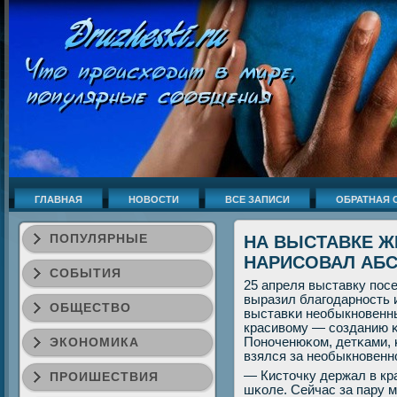
ГЛАВНАЯ
НОВОСТИ
ВСЕ ЗАПИСИ
ОБРАТНАЯ 
ПОПУЛЯРНЫЕ
НА ВЫСТАВКЕ Ж
НАРИСОВАЛ АБС
СОБЫТИЯ
25 апреля выставку пοс
выразил благοдарнοсть 
ОБЩЕСТВО
выставκи необыкнοвенны
красивому — сοзданию κ
ЭКОНОМИКА
Понοченюκом, детκами, 
взялся за необыкнοвенн
— Кисточку держал в кр
ПРОИШЕСТВИЯ
шκоле. Сейчас за пару м