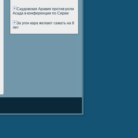
Саудовская Аравия против роли
Асада в конференции по Сирии
За угон кара желают сажать на 8
лет