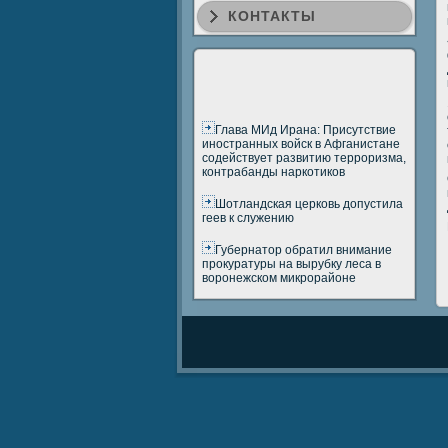
КОНТАКТЫ
Глава МИд Ирана: Присутствие
иностранных войск в Афганистане
содействует развитию терроризма,
контрабанды наркотиков
Шотландская церковь допустила
геев к служению
Губернатор обратил внимание
прокуратуры на вырубку леса в
воронежском микрорайоне