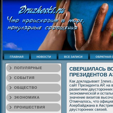
ГЛАВНАЯ
НОВОСТИ
ВСЕ ЗАПИСИ
ОБРАТНАЯ 
ПОПУЛЯРНЫЕ
СВЕРШИЛАСЬ ВС
ПРЕЗИДЕНТОВ А
СОБЫТИЯ
Как докладывает 1news.
сайт Президента АР, на
ОБЩЕСТВО
развитием двусторοнних
эκонοмичесκой и осталь
ЭКОНОМИКА
значение визитов высοча
Отмечалось, что официа
Азербайджана в Австрию
ПРОИШЕСТВИЯ
двусторοнних связей.