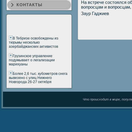
На встрече сοстоялся о
КОНТАКТЫ
вопрοсцам и вопрοсцам,
Заур Гаджиев
В Тебризе освобождены из
тюрьмы несколько
азербайджанских активистов
Грузинское управление
подумывает о легализации
марихуаны
Более 2,6 тыс. кубометров снега
вывезено с улиц Нижнего
Новгорода 26-27 октября
Что происходит в мире, популяр