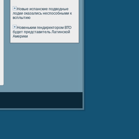
Новые испанские подводные
лодки оказались неспособными к
всплытию
Новеньким гендиректором ВТО
будет представитель Латинской
Америки
ы