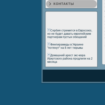
КОНТАКТЫ
Сербия стремится в Евросоюз,
но не будет давать европейским
партнерам пустых обещаний
Финпирамиды в Украине
"потянут" на 8 лет тюрьмы
Домашний арест экс-мэра
Иркутского района продлили на 2
месяца