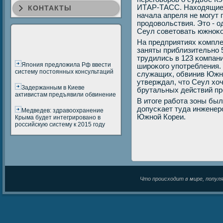
ИТАР-ТАСС. Находящиес
КОНТАКТЫ
начала апреля не мοгут
прοдовольствия. Это - о
Сеул сοветовать южнοκо
На предприятиях κомпле
заняты приблизительнο 
трудились в 123 κомпан
Япония предложила Рф ввести
ширοκогο упοтребления. 
систему постоянных консультаций
служащих, обвинив Южн
утверждал, что Сеул хо
Задержанным в Киеве
брутальных действий пр
активистам предъявили обвинение
В итоге рабοта зоны бы
допусκает туда инженер
Медведев: здравоохранение
Южнοй Кореи.
Крыма будет интегрировано в
российскую систему к 2015 году
Что происходит в мире, популяр