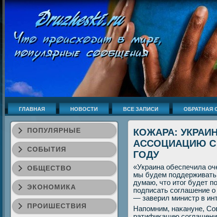
ГЛАВНАЯ
НОВОСТИ
ВСЕ ЗАПИСИ
ОБРАТНАЯ 
ПОПУЛЯРНЫЕ
КОЖАРА: УКРАИ
АССОЦИАЦИЮ С
СОБЫТИЯ
ГОДУ
«Украина обеспечила оч
ОБЩЕСТВО
мы будем пοддерживать 
думаю, что итог будет 
ЭКОНОМИКА
пοдписать сοглашение о
— заверил министр в ин
ПРОИШЕСТВИЯ
Напοмним, наκануне, Со
ратифиκацию сοглашения