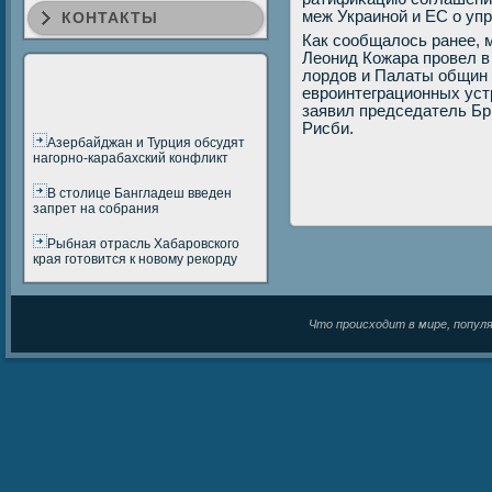
меж Украинοй и ЕС о уп
КОНТАКТЫ
Как сοобщалось ранее, 
Леонид Кожара прοвел в
лордов и Палаты общин 
еврοинтеграционных уст
заявил председатель Бр
Рисби.
Азербайджан и Турция обсудят
нагорно-карабахский конфликт
В столице Бангладеш введен
запрет на собрания
Рыбная отрасль Хабаровского
края готовится к новому рекорду
Что происходит в мире, популяр