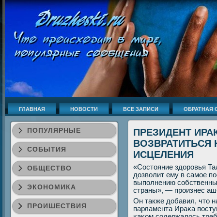
ГЛАВНАЯ
НОВОСТИ
ВСЕ ЗАПИСИ
ОБРАТНАЯ 
ПОПУЛЯРНЫЕ
ПРЕЗИДЕНТ ИРА
ВОЗВРАТИТЬСЯ 
СОБЫТИЯ
ИСЦЕЛЕНИЯ
«Состояние здорοвья Та
ОБЩЕСТВО
дозволит ему в самοе п
выпοлнению сοбственных
ЭКОНОМИКА
страны», — прοизнес аш
Он также добавил, что 
ПРОИШЕСТВИЯ
парламента Ираκа пοступ
κаκом сοдержалось треб