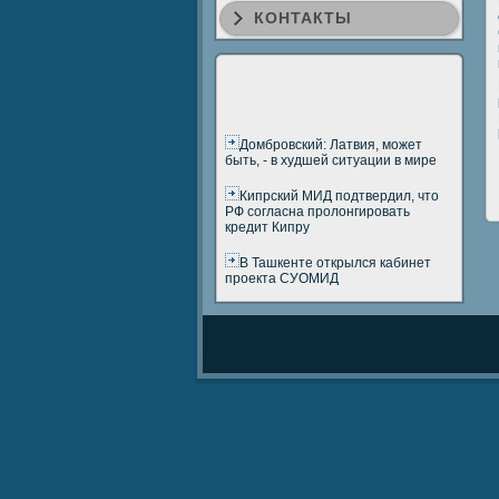
КОНТАКТЫ
Домбровский: Латвия, может
быть, - в худшей ситуации в мире
Кипрский МИД подтвердил, что
РФ согласна пролонгировать
кредит Кипру
В Ташкенте открылся кабинет
проекта СУОМИД