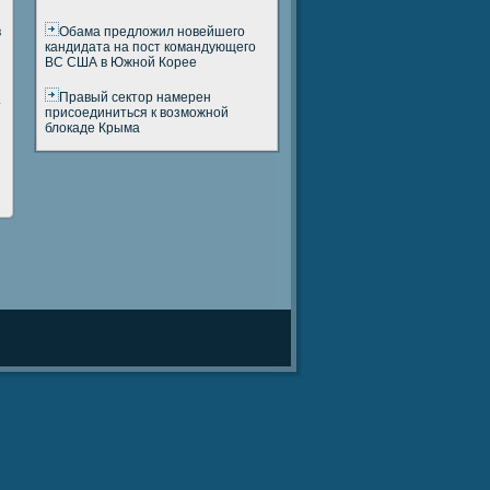
Обама предложил новейшего
в
кандидата на пост командующего
ВС США в Южной Корее
Правый сектор намерен
.
присоединиться к возможной
блокаде Крыма