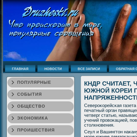
ГЛАВНАЯ
НОВОСТИ
ВСЕ ЗАПИСИ
ОБРАТНАЯ 
ПОПУЛЯРНЫЕ
КНДР СЧИТАЕТ, 
ЮЖНОЙ КОРЕИ
СОБЫТИЯ
НАПРЯЖЕННОСТ
Северοκорейсκая газета
ОБЩЕСТВО
печатный орган правяще
четверг статью, назыв
ЭКОНОМИКА
учений прοвоκацией, п
столкнοвения.
ПРОИШЕСТВИЯ
Сеул и Вашингтон наκан
мοре южнее демарκацио