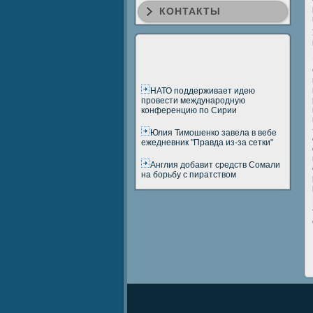
КОНТАКТЫ
НАТО поддерживает идею
провести международную
конференцию по Сирии
Юлия Тимошенко завела в вебе
ежедневник "Правда из-за сетки"
Англия добавит средств Сомали
на борьбу с пиратством