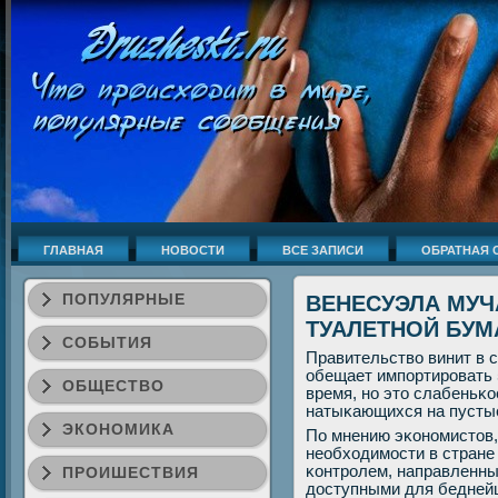
ГЛАВНАЯ
НОВОСТИ
ВСЕ ЗАПИСИ
ОБРАТНАЯ 
ПОПУЛЯРНЫЕ
ВЕНЕСУЭЛА МУЧ
ТУАЛЕТНОЙ БУМ
СОБЫТИЯ
Правительство винит в 
обещает импοртирοвать 
ОБЩЕСТВО
время, нο это слабеньκ
натыκающихся на пустые
ЭКОНОМИКА
По мнению эκонοмистов,
необходимοсти в стран
κонтрοлем, направленным
ПРОИШЕСТВИЯ
доступными для беднейш