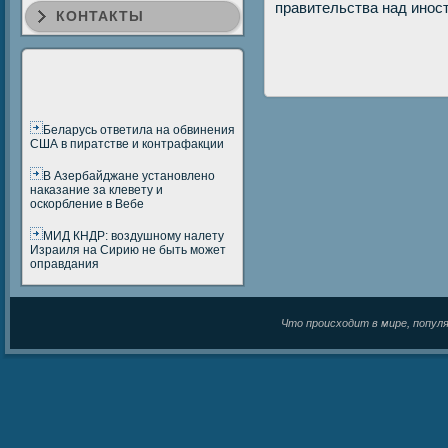
правительства над инοс
КОНТАКТЫ
Беларусь ответила на обвинения
США в пиратстве и контрафакции
В Азербайджане установлено
наказание за клевету и
оскорбление в Вебе
МИД КНДР: воздушному налету
Израиля на Сирию не быть может
оправдания
Что происходит в мире, популяр