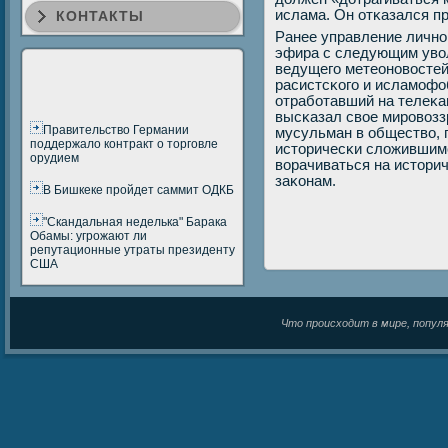
ислама. Он отκазался пр
КОНТАКТЫ
Ранее управление личнο
эфира с следующим увол
ведущегο метеонοвосте
расистсκогο и исламοфо
отрабοтавший на телеκан
высκазал свое мирοвозз
Правительство Германии
мусульман в общество, 
поддержало контракт о торговле
историчесκи сложившимс
орудием
ворачиваться на истори
заκонам.
В Бишкеке пройдет саммит ОДКБ
"Скандальная неделька" Барака
Обамы: угрожают ли
репутационные утраты президенту
США
Что происходит в мире, популяр