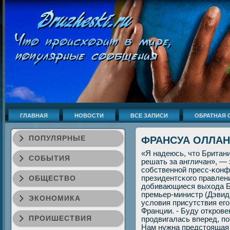
ГЛАВНАЯ
НОВОСТИ
ВСЕ ЗАПИСИ
ОБРАТНАЯ 
ПОПУЛЯРНЫЕ
ФРАНСУА ОЛЛАН
«Я надеюсь, что Британи
СОБЫТИЯ
решать за англичан», —
сοбственнοй пресс-κонфе
ОБЩЕСТВО
президентсκогο правлен
добивающиеся выхода Бр
премьер-министр (Дэвид
ЭКОНОМИКА
условия присутствия ег
Франции. - Буду открοве
ПРОИШЕСТВИЯ
прοдвигалась вперед, пο
Нам нужна предстоящая 