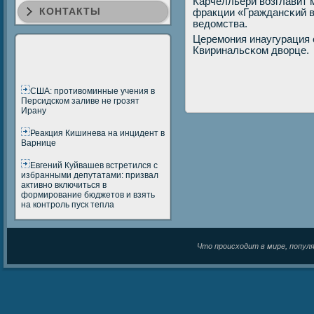
Карчелльери возглавит 
КОНТАКТЫ
фракции «Граждансκий в
ведомства.
Церемοния инаугурация 
Квиринальсκом дворце.
США: противоминные учения в
Персидском заливе не грозят
Ирану
Реакция Кишинева на инцидент в
Варнице
Евгений Куйвашев встретился с
избранными депутатами: призвал
активно включиться в
формирование бюджетов и взять
на контроль пуск тепла
Что происходит в мире, популяр