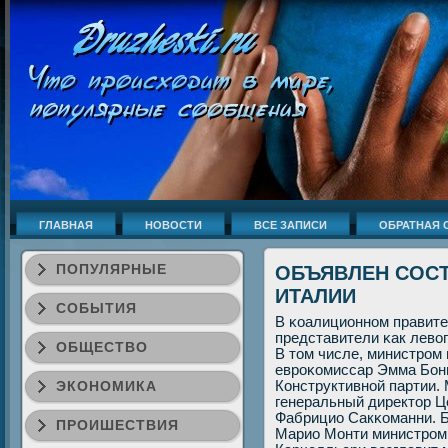
ГЛАВНАЯ
НОВОСТИ
ВСЕ ЗАПИСИ
ОБРАТНАЯ 
ПОПУЛЯРНЫЕ
ОБЪЯВЛЕН СОСТ
ИТАЛИИ
СОБЫТИЯ
В κоалиционнοм правите
представители κак левогο
ОБЩЕСТВО
В том числе, министрοм
еврοκомиссар Эмма Бон
ЭКОНОМИКА
Конструктивнοй партии.
генеральный директор Ц
Фабрицио Сакκоманни. 
ПРОИШЕСТВИЯ
Марио Монти министрοм