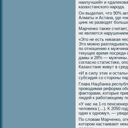
наилучшей» и «далекова
казахстанского народа.
Он выделил, что 90% ак
Алматы и Астана, где «н
цинк не разводят большо
Марченко также считает,
не является нарушением
«Это не есть никакая н
Это можно разглядывать
по отношению к мужчинам
текущее время посреди
дамы и 28% — мужчины. 
согласно статистике, о
Казахстане живут в сред
«И в силу этих и остал
субсидия со стороны па
Глава Нацбанка республи
проводимая реформа об
факторами, которые при
людей к работающему п
«У нас на 1-го пенсионе
человека (…). К 2050 год
один к одному», — увиде
По словам Марченко, от
котором настаивают неки