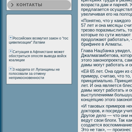
критериях труда в разм
КОНТАКТЫ
возраста дам и парней. 
предлагается осуществля
увеличивая его на полгод
«Понятно, что у каждого
57 лет и она месяцы счи
трезво поразмыслить, то
которые по сути желают 
Российских возмутил закон о "гос
продолжают работать», 
цивилизации" Латвии
брифинге в Алматы.
Глава Нацбанка увидел,
Ситуация в Афгнистане может
Джалмагамбетова, котор
обостриться опосля вывода войск
этого законопроекта, са
коалиции
дамы могут работать и о
3 нардепа от Луганщины не
«Ей 65 лет. Она один из
голосовали за отмену
примеру, считаю, что то,
неприкосновенности
принципиально. Принципи
лет. И она является бле
дамы могут работать и о
выступлениями большущ
концепцию этого законо
«И таковых примеров не
докторов, и посреди учи
Другое дело — что они н
ведут свои блоги. Так ка
создается воспоминание,
Это не так», — произнес