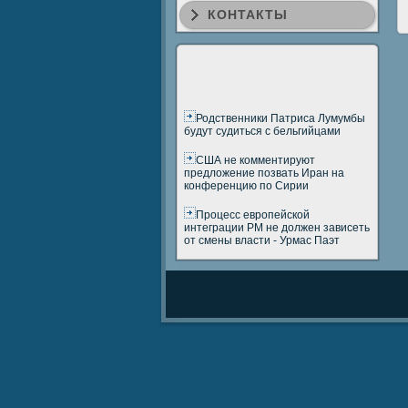
КОНТАКТЫ
Родственники Патриса Лумумбы
будут судиться с бельгийцами
США не комментируют
предложение позвать Иран на
конференцию по Сирии
Процесс европейской
интеграции РМ не должен зависеть
от смены власти - Урмас Паэт