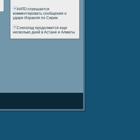
НАТО отрешается
комментировать сообщения о
ударе Израиля по Сирии
Снегопад продолжится еще
несколько дней в Астане и Алматы