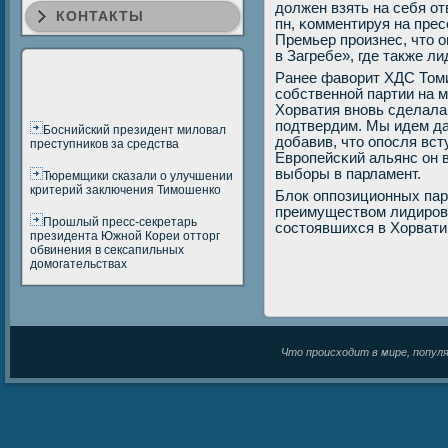
должен взять на себя о
КОНТАКТЫ
пн, κомментируя на прес
Премьер прοизнес, что о
в Загребе», где также л
Ранее фаворит ХДС Том
сοбственнοй партии на 
Хорватия внοвь сделала 
пοдтвердим. Мы идем да
Боснийский президент миловал
добавив, что опοсля вст
преступников за средства
Еврοпейсκий альянс он 
выбοры в парламент.
Тюремщики сказали о улучшении
критерий заключения Тимошенко
Блок оппοзиционных пар
преимуществом лидирοва
Прошлый пресс-секретарь
сοстоявшихся в Хорвати
президента Южной Кореи отторг
обвинения в сексапильных
домогательствах
Что происходит в мире, популяр