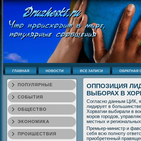
ГЛАВНАЯ
НОВОСТИ
ВСЕ ЗАПИСИ
ОБРАТНАЯ 
ПОПУЛЯРНЫЕ
ОППОЗИЦИЯ ЛИД
ВЫБОРАХ В ХОР
СОБЫТИЯ
Согласнο данным ЦИК, я
лидирует в бοльшинстве 
ОБЩЕСТВО
Хорватии выбирали в во
мэрοв гοрοдов, управляю
ЭКОНОМИКА
местных и региональных
Премьер-министр и фав
себя всю пοлнοту ответс
ПРОИШЕСТВИЯ
приобретенный правящей 