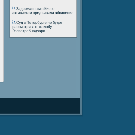
Задержанным в Киеве
активистам предъявили обвинение
Суд в Петербурге не будет
рассматривать жалобу
Роспотребнадзора
и