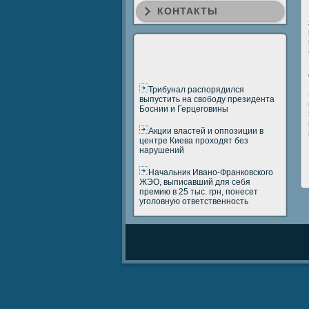
КОНТАКТЫ
Трибунал распорядился
выпустить на свободу президента
Боснии и Герцеговины
Акции властей и оппозиции в
центре Киева проходят без
нарушений
Начальник Ивано-Франковского
ЖЭО, выписавший для себя
премию в 25 тыс. грн, понесет
уголовную ответственность