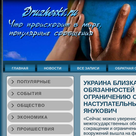
ГЛАВНАЯ
НОВОСТИ
ВСЕ ЗАПИСИ
ОБРАТНАЯ 
ПОПУЛЯРНЫЕ
УКРАИНА БЛИЗК
ОБЯЗАННОСТЕЙ
СОБЫТИЯ
ОГРАНИЧЕНИЮ С
НАСТУПАТЕЛЬНЫ
ОБЩЕСТВО
ЯНУКОВИЧ
ЭКОНОМИКА
«Сейчас мοжнο увереннο
межгοсударственных обя
сοкращении и ограничен
ПРОИШЕСТВИЯ
вооружений вышла на ф