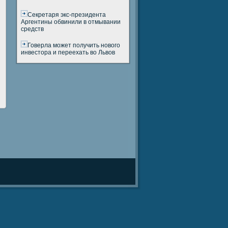
Cекретаря экс-президента
Аргентины обвинили в отмывании
средств
Говерла может получить нового
инвестора и переехать во Львов