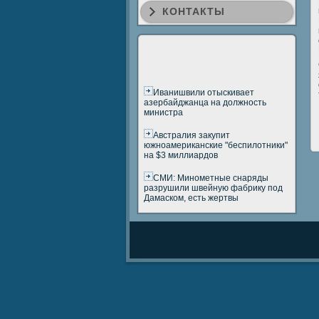
КОНТАКТЫ
Иванишвили отыскивает
азербайджанца на должность
министра
Австралия закупит
южноамериканские "беспилотники"
на $3 миллиардов
СМИ: Минометные снаряды
разрушили швейную фабрику под
Дамаском, есть жертвы