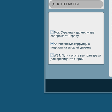
КОНТАКТЫ
Туск: Украина и далее лучше
соображает Европу
Аргентинскую коррупцию
подняли на высший уровень
WSJ: Путин опять выиграл время
для президента Сирии