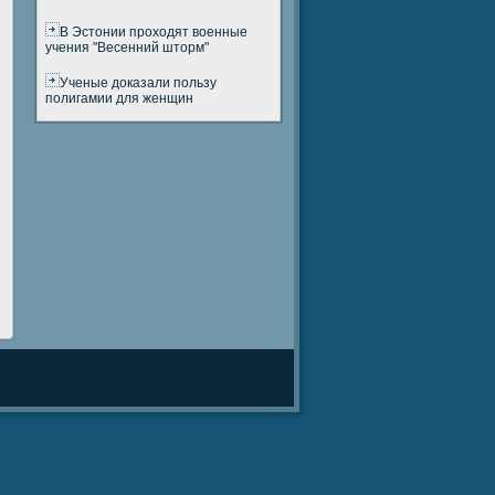
В Эстонии проходят военные
учения "Весенний шторм"
Ученые доказали пользу
полигамии для женщин