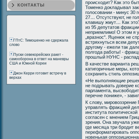
происходит? Как это быт
КОНТАКТЫ
Томенко докладывал зак
голосовании - минус 30 
27… Отсутствуют, не гол
клавишу жмут… Как это?
из 95 депутатов фракции
неприемлимо! О этом я у
„вразнос“. Яценюк не с
ГПтС: Тимошенко не сдержала
встряхнуться всем депу
слово
другому - ежели так дале
полгода работы! - фракци
Пуски севекорейских ракет -
прошлый НУНС - распадет
самооборона в ответ на маневры
США и Южной Кореи
В качестве варианта ре
катигоричные меры, кото
Джон Керри готовит встречу в
сохранить стиль оппозиц
верхах
«Не выполняющие решен
не подрывать доверие ко
парламента, высвободить
перечне пониже», - зави
К слову, мировоззрение
управлять фракцией дел
института политической
согласен с мнением Гриц
зрения. Она звучала уже 
где месяца три бродит в
переформатировать оппо
новенькая оппозиционна