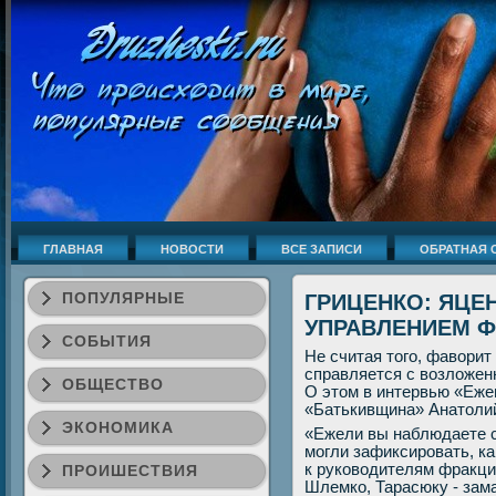
ГЛАВНАЯ
НОВОСТИ
ВСЕ ЗАПИСИ
ОБРАТНАЯ 
ПОПУЛЯРНЫЕ
ГРИЦЕНКО: ЯЦЕ
УПРАВЛЕНИЕМ Ф
СОБЫТИЯ
Не считая того, фавори
справляется с возложен
ОБЩЕСТВО
О этом в интервью «Еже
«Батькивщина» Анатолий
ЭКОНОМИКА
«Ежели вы наблюдаете с
могли зафиксировать, ка
к руководителям фракци
ПРОИШЕСТВИЯ
Шлемко, Тарасюку - зам