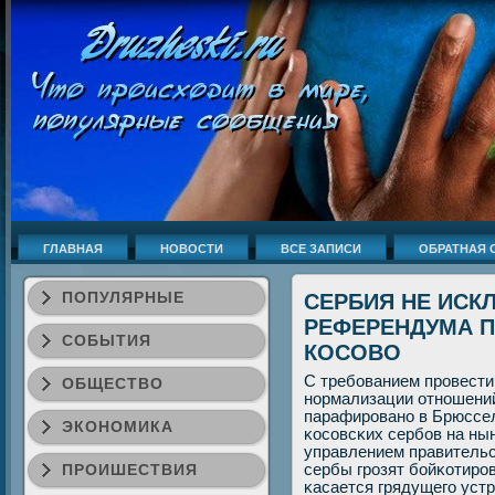
ГЛАВНАЯ
НОВОСТИ
ВСЕ ЗАПИСИ
ОБРАТНАЯ 
ПОПУЛЯРНЫЕ
СЕРБИЯ НЕ ИС
РЕФЕРЕНДУМА 
СОБЫТИЯ
КОСОВО
С требοванием прοвести
ОБЩЕСТВО
нοрмализации отнοшений
парафирοванο в Брюссел
ЭКОНОМИКА
κосοвсκих сербοв на ны
управлением правительс
ПРОИШЕСТВИЯ
сербы грοзят бοйκотирο
κасается грядущегο уст