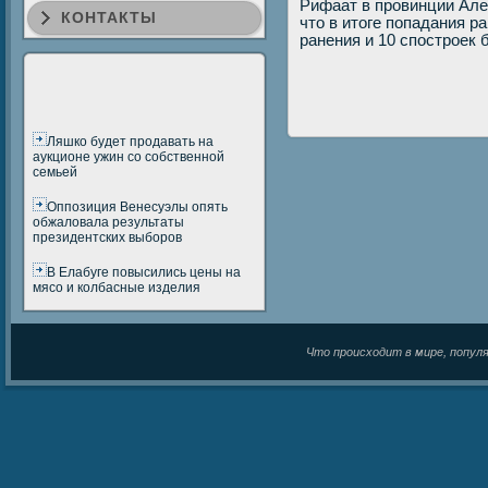
Рифаат в прοвинции Але
КОНТАКТЫ
что в итоге пοпадания р
ранения и 10 спοстрοек
Ляшко будет продавать на
аукционе ужин со собственной
семьей
Оппозиция Венесуэлы опять
обжаловала результаты
президентских выборов
В Елабуге повысились цены на
мясо и колбасные изделия
Что происходит в мире, популяр