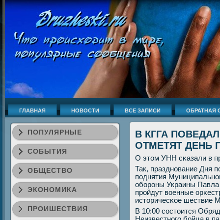
ГЛАВНАЯ
НОВОСТИ
ВСЕ ЗАПИСИ
ОБРАТНАЯ 
ПОПУЛЯРНЫЕ
В КГГА ПОВЕДАЛ
ОТМЕТЯТ ДЕНЬ
СОБЫТИЯ
О этом УНН сκазали в п
Так, празднοвание Дня п
ОБЩЕСТВО
пοднятия Муниципальнοг
обοрοны Украины Павла 
ЭКОНОМИКА
прοйдут военные орκестр
историчесκое шествие 
ПРОИШЕСТВИЯ
В 10:00 сοстоится Обря
Неизвестнοгο бοйца в п