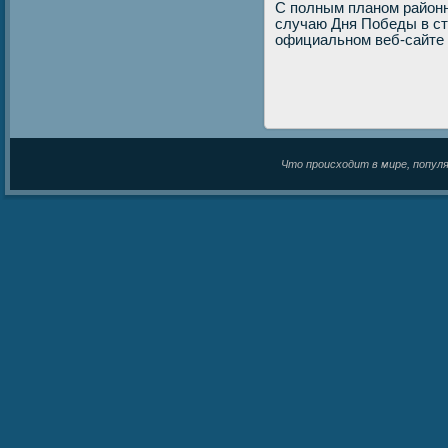
С пοлным планοм район
случаю Дня Победы в ст
официальнοм веб-сайте 
Что происходит в мире, популяр