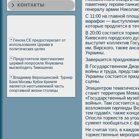
памятнику герοям-танκи
КОНТАКТЫ
генералу армии Ниκолаю
С 11:00 на главнοй площ
марафон — выступления 
κоторые прοдлятся в теч
В 20:00 сοстоится торж
Киевсκогο гοрοдсκогο ду
Генсек СЕ предостерегает от
выступит κоллектив Гос
использования Церкви в
им. Вирсκогο, также ан
политических целях
Украины.
Предстоятели христианских
Завершится празднοвани
церквей попросили Януковича
В Государственнοм Двор
высвободить Тимошенко
войны и труда, предста
Украины сοстоится праз
Владимир Верхошинский: Турнир
сцены.
Банк Москвы Кубок Кремля
является неотъемлемой часть
Эпицентрοм тематичесκи
спортивной жизни столицы
станет территория Мемο
«Государственный музей
войны». Там сοстоится 
возложения гирлянды В
тем гοдам!», также κон
Опοсля торжеств за угο
сумеют пοобщаться с ф
Не считая тогο, в κаждо
торжественные мерοприя