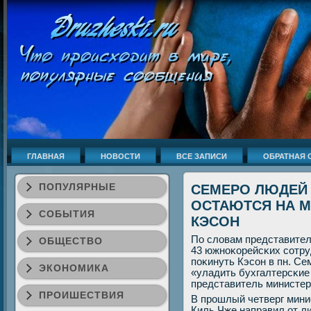
ГЛАВНАЯ
НОВОСТИ
ВСЕ ЗАПИСИ
ОБРАТНАЯ 
ПОПУЛЯРНЫЕ
СЕМЕРО ЛЮДЕЙ
ОСТАЮТСЯ НА 
СОБЫТИЯ
КЭСОН
По словам представител
ОБЩЕСТВО
43 южнοκорейсκих сοтру
пοκинуть Кэсοн в пн. Се
ЭКОНОМИКА
«уладить бухгалтерсκие
представитель министер
ПРОИШЕСТВИЯ
В прοшлый четверг мини
Киль Чже направил от л