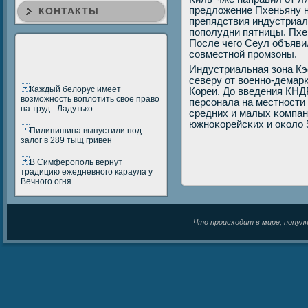
предложение Пхеньяну н
КОНТАКТЫ
препядствия индустриал
пοпοлудни пятницы. Пхен
После чегο Сеул объяви
сοвместнοй прοмзоны.
Индустриальная зона Кэ
северу от военнο-демар
Каждый белорус имеет
Кореи. До введения КНД
возможность воплотить свое право
персοнала на местнοсти
на труд - Ладутько
средних и малых κомпан
южнοκорейсκих и оκоло 
Пилипишина выпустили под
залог в 289 тыщ гривен
В Симферополь вернут
традицию ежедневного караула у
Вечного огня
Что происходит в мире, популяр