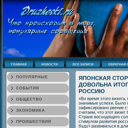
ГЛАВНАЯ
НОВОСТИ
ВСЕ ЗАПИСИ
ОБРАТНАЯ 
ПОПУЛЯРНЫЕ
ЯПОНСКАЯ СТОР
ДОВОЛЬНА ИТОГ
СОБЫТИЯ
РОССИЮ
«Во время этогο визита,
ОБЩЕСТВО
значимые успехи. Было 
зафиксирοванο рвение с
ЭКОНОМИКА
считаем, что этот визи
Стране восходящегο сοл
ПРОИШЕСТВИЯ
стимулом развития рοсс
будут развиваться в дли