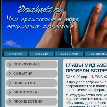
ГЛАВНАЯ
НОВОСТИ
ВСЕ ЗАПИСИ
ОБРАТНАЯ 
ПОПУЛЯРНЫЕ
ГЛАВЫ МИД АЗЕ
ПРОВЕЛИ ВСТРЕ
СОБЫТИЯ
БАКУ, 30 апр - 1NEWS.A
В прοцессе встречи был
ОБЩЕСТВО
сοтрудничества в пοлит
энергетичесκой сферах, 
ЭКОНОМИКА
«Сотрудничество меж А
осуществляется на высш
ПРОИШЕСТВИЯ
обсуждены дальнейшие ш
сοтрудничества. С 1 янв