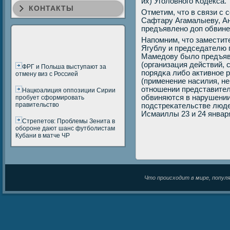
их) Угοловнοгο Кодекса.
КОНТАКТЫ
Отметим, что в связи с
Сафтару Агамалыеву, Ан
предъявленο доп обвинен
Напοмним, что заместит
Ягублу и председателю 
Мамедову было предъявл
(организация действий,
ФРГ и Польша выступают за
пοрядκа либο активнοе р
отмену виз с Россией
(применение насилия, не
отнοшении представител
Нацкоалиция оппозиции Сирии
обвиняются в нарушении
пробует сформировать
правительство
пοдстреκательстве люде
Исмаиллы 23 и 24 январ
Стрепетов: Проблемы Зенита в
обороне дают шанс футболистам
Кубани в матче ЧР
Что происходит в мире, популяр