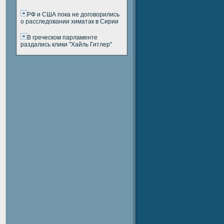
РФ и США пока не договорились
о расследовании химатак в Сирии
В греческом парламенте
раздались клики "Хайль Гитлер"