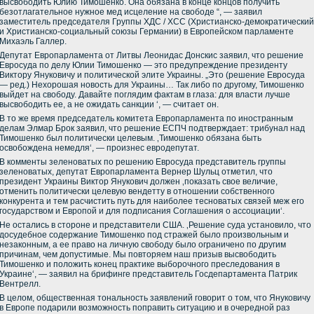
высвободить Юлию Тимошенко. Она обязана в конце концов получить
безотлагательное нужное мед исцеление на свободе “, — заявил
заместитель председателя Группы ХДС / ХСС (Христианско-демократический
и Христианско-социальный союзы Германии) в Европейском парламенте
Михаэль Галлер.
Депутат Европарламента от Литвы Леонидас Донскис заявил, что решение
Евросуда по делу Юлии Тимошенко — это предупреждение президенту
Виктору Януковичу и политической элите Украины. „Это (решение Евросуда
— ред.) Нехорошая новость для Украины… Так либо по другому, Тимошенко
выйдет на свободу. Давайте поглядим фактам в глаза: для власти лучше
высвободить ее, а не ожидать санкции ‘, — считает он.
В то же время председатель комитета Европарламента по иностранным
делам Элмар Брок заявил, что решение ЕСПЧ подтверждает: трибунал над
Тимошенко был политически целевым. ‚Тимошенко обязана быть
освобождена немедля‘, — произнес евродепутат.
В комменты зеленоватых по решению Евросуда представитель группы
зеленоватых, депутат Европарламента Вернер Шульц отметил, что
президент Украины Виктор Янукович должен ‚показать свое величие,
отменить политически целевую вендетту в отношении собственного
конкурента и тем расчистить путь для наиболее тесноватых связей меж его
государством и Европой и для подписания Соглашения о ассоциации‘.
Не остались в стороне и представители США. ‚Решение суда установило, что
досудебное содержание Тимошенко под стражей было произвольным и
незаконным, а ее право на личную свободу было ограничено по другим
причинам, чем допустимые. Мы повторяем наш призыв высвободить
Тимошенко и положить конец практике выборочного преследования в
Украине‘, — заявил на брифинге представитель Госдепартамента Патрик
Вентрелл.
В целом, общественная тональность заявлений говорит о том, что Януковичу
в Европе подарили возможность поправить ситуацию и в очередной раз