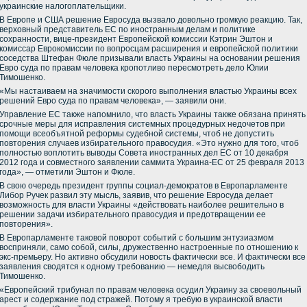
украинские налогоплательщики.
В Европе и США решение Евросуда вызвало довольно громкую реакцию. Так,
верховный представитель ЕС по иностранным делам и политике
сохранности, вице-президент Европейской комиссии Кэтрин Эштон и
комиссар Еврокомиссии по вопросцам расширения и европейской политики
соседства Штефан Фюле призывали власть Украины на основании решения
Евро суда по правам человека кропотливо пересмотреть дело Юлии
Тимошенко.
«Мы настаиваем на значимости скорого выполнения властью Украины всех
решений Евро суда по правам человека», — заявили они.
Управление ЕС также напомнило, что власть Украины также обязана принять
срочные меры для исправления системных процедурных недочетов при
помощи всеобъятной реформы судебной системы, чтоб не допустить
повторения случаев избирательного правосудия. «Это нужно для того, чтоб
полностью воплотить выводы Совета иностранных дел ЕС от 10 декабря
2012 года и совместного заявлении саммита Украина-ЕС от 25 февраля 2013
года», — отметили Эштон и Фюле.
В свою очередь президент группы социал-демократов в Европарламенте
Либор Ручек развил эту мысль, заявив, что решение Евросуда делает
возможность для власти Украины «действовать наиболее решительно в
решении задачи избирательного правосудия и предотвращении ее
повторения».
В Европарламенте таковой поворот событий с большим энтузиазмом
восприняли, само собой, силы, дружественно настроенные по отношению к
экс-премьеру. Но активно обсудили новость фактически все. И фактически все
заявления сводятся к одному требованию — немедля высвободить
Тимошенко.
«Европейский трибунал по правам человека осудил Украину за своевольный
арест и содержание под стражей. Потому я требую в украинской власти