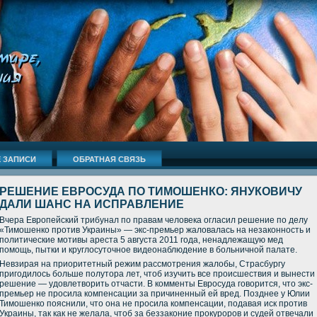
 ЗАПИСИ
ОБРАТНАЯ СВЯЗЬ
РЕШЕНИЕ ЕВРОСУДА ПО ТИМОШЕНКО: ЯНУКОВИЧУ
ДАЛИ ШАНС НА ИСПРАВЛЕНИЕ
Вчера Европейский трибунал по правам человека огласил решение по делу
«Тимошенко против Украины» — экс-премьер жаловалась на незаконность и
политические мотивы ареста 5 августа 2011 года, ненадлежащую мед
помощь, пытки и круглосуточное видеонаблюдение в больничной палате.
Невзирая на приоритетный режим рассмотрения жалобы, Страсбургу
пригодилось больше полутора лет, чтоб изучить все происшествия и вынести
решение — удовлетворить отчасти. В комменты Евросуда говорится, что экс-
премьер не просила компенсации за причиненный ей вред. Позднее у Юлии
Тимошенко пояснили, что она не просила компенсации, подавая иск против
Украины, так как не желала, чтоб за беззаконие прокуроров и судей отвечали