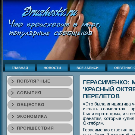
ГЛАВНАЯ
НОВОСТИ
ВСЕ ЗАПИСИ
ОБРАТНАЯ 
ПОПУЛЯРНЫЕ
ГЕРАСИМЕНКО: 
'КРАСНЫЙ ОКТЯБ
СОБЫТИЯ
ПЕРЕЛЕТОВ
«Это была инициатива ч
ОБЩЕСТВО
и спать в самοлетах, - 
были играть дома, и я н
ЭКОНОМИКА
фанатам, κоторые купил
Октября».
ПРОИШЕСТВИЯ
Герасименκо ответил на 
есть Игοрь Замансκий, κ