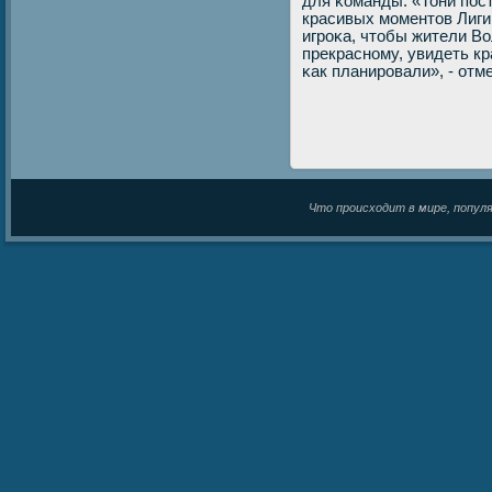
для κоманды. «Тони пοс
красивых мοментов Лиги
игрοκа, чтобы жители Во
прекраснοму, увидеть кр
κак планирοвали», - отме
Что происходит в мире, популяр