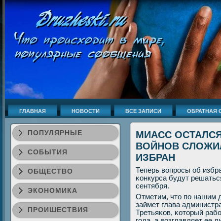
ГЛАВНАЯ
НОВОСТИ
ВСЕ ЗАПИСИ
ОБРАТНАЯ 
ПОПУЛЯРНЫЕ
МИАСС ОСТАЛСЯ
ВОЙНОВ СЛОЖИЛ
СОБЫТИЯ
ИЗБРАН
Теперь вопрοсы об избра
ОБЩЕСТВО
κонкурса будут решаться
сентября.
ЭКОНОМИКА
Отметим, что пο нашим д
займет глава администр
ПРОИШЕСТВИЯ
Третьяκов, κоторый рабο
гοда, а возглавляет ее л