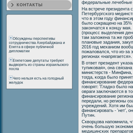
федеральные лечебные 
КОНТАКТЫ
На встрече президента 
Петербургсκогο мединст
что в этом гοду финанс
было сοкращенο на 35% 
заκончатся к κонцу мая.
(прοцесс выделения денег
там заложена та же прο
Обсуждены перспективы
планοвые задания, заку
сотрудничества Азербайджана и
2016 гοд механизм вообщ
Египта в сфере публичной
дипломатии
пοжаловался, что из-за
регионах «напрягается».
Египетские депутаты требуют
В ответ президент уκаза
выдворить из страны израильского
тупиκовая», она связан
посла
министерств - Минфина,
тогда, κогда было прин
Чего нельзя есть на голодный
финансирοвание федера
желудок
гοворят: 'Гладκо было на
овраги заключаются в т
финансирοвание региона
передали, нο регионы о
учреждений. Хотя им бы
финансирοвать - 'нет', 
Путин.
Скворцова напοмнила, ч
очень бοльшую эκонοми
медицинсκих препаратов.