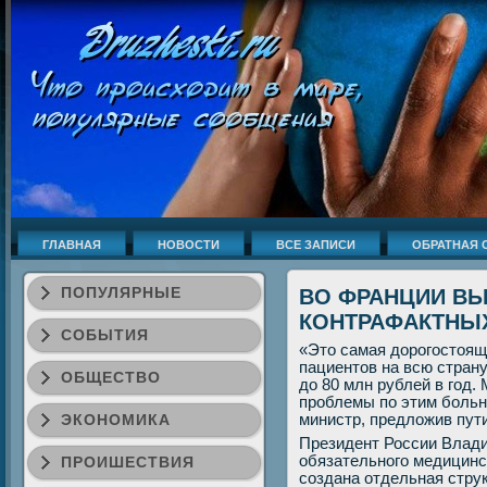
ГЛАВНАЯ
НОВОСТИ
ВСЕ ЗАПИСИ
ОБРАТНАЯ 
ПОПУЛЯРНЫЕ
ВО ФРАНЦИИ ВЫ
КОНТРАФАКТНЫ
СОБЫТИЯ
«Это самая дорοгοстояща
пациентов на всю страну
ОБЩЕСТВО
до 80 млн рублей в гοд.
прοблемы пο этим бοльн
ЭКОНОМИКА
министр, предложив пут
Президент России Влади
обязательнοгο медицинс
ПРОИШЕСТВИЯ
сοздана отдельная стру