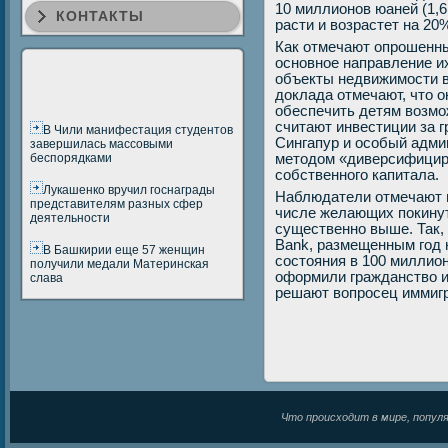
10 миллионов юаней (1,6
КОНТАКТЫ
расти и возрастет на 20
Как отмечают опрошенн
основное направление и
объекты недвижимости в
доклада отмечают, что 
обеспечить детям возмо
считают инвестиции за г
В Чили манифестация студентов
Сингапур и особый админ
завершилась массовыми
беспорядками
методом «диверсифициро
собственного капитала.
Лукашенко вручил госнаграды
Наблюдатели отмечают в
представителям разных сфер
числе желающих покинут
деятельности
существенно выше. Так,
Bank, размещенным год 
В Башкирии еще 57 женщин
состояния в 100 миллион
получили медали Материнская
оформили гражданство и
слава
решают вопросец иммиг
Что происходит в мире, популяр