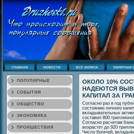
ГЛАВНАЯ
НОВОСТИ
ВСЕ ЗАПИСИ
ОБРАТНАЯ 
ПОПУЛЯРНЫЕ
ОКОЛО 10% СО
НАДЕЮТСЯ ВЫВ
СОБЫТИЯ
КАПИТАЛ ЗА ГР
Согласно раз в год пуб
ОБЩЕСТВО
состоянию личного капит
вкладывательных активо
ЭКОНОМИКА
составил 800 триллионов
Согласно расчетам банка
ПРОИШЕСТВИЯ
возрастет до 920 трилли
Число богачей, вкладыв